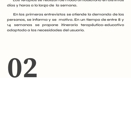
días y horas a lo largo de la semana.
En las primeras entrevistas se atiende la demanda de las
personas, se informa y se motiva. En un tiempo de entre 8 y
14 semanas se propone itinerario terapéutico-educativo
adaptado a las necesidades del usuario.
02
Programa de apoyo
Esta integrado en el Programa Base y se ofrece a personas a los que tras
unas semanas de recogida de datos y valoración, el equipo terapéutico